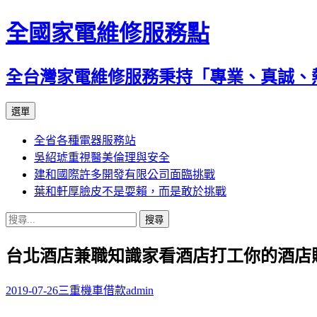
全國家電維修服務點
全台灣家電維修服務秉持「專業、真誠、
跳
選單
至
全省各種電器服務站
主
吳紹琥重視醫美倫理與安全
要
建和國際許多開發有限公司面臨挑戰
內
葉和軒厚臉皮不是耍賴，而是敢於挑戰
容
搜
尋
台北酒店兼職知識家看酒店打工你的酒店
關
鍵
字:
2019-07-26
三重機車借款
admin