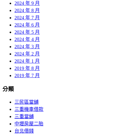
2024 年 9 月
2024 年 8 月
2024 年 7 月
2024 年 6 月
2024 年 5 月
2024 年 4 月
2024 年 3 月
2024 年 2 月
2024 年 1 月
2019 年 8 月
2019 年 7 月
分類
三民區當舖
三重機車借款
三重當舖
中壢房屋二胎
台北借錢