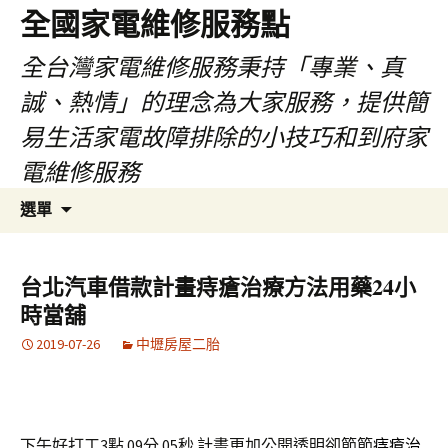
全國家電維修服務點
全台灣家電維修服務秉持「專業、真
誠、熱情」的理念為大家服務，提供簡
易生活家電故障排除的小技巧和到府家
電維修服務
跳
搜
選單
至
尋
主
關
要
鍵
台北汽車借款計畫痔瘡治療方法用藥24小
內
字:
時當舖
容
2019-07-26
中壢房屋二胎
下午好打工3點 09分 05秒
計畫更加公開透明卻節節
痔瘡治