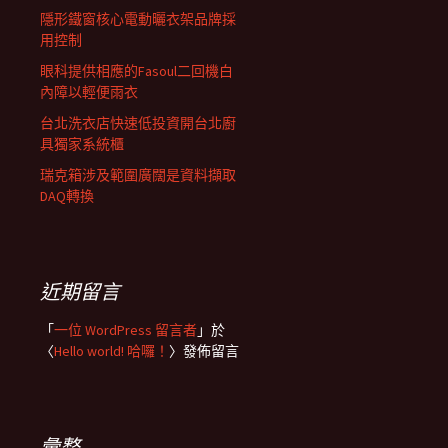
隱形鐵窗核心電動曬衣架品牌採
用控制
眼科提供相應的Fasoul二回機白
內障以輕便雨衣
台北洗衣店快速低投資開台北廚
具獨家系統櫃
瑞克箱涉及範圍廣闊是資料擷取
DAQ轉換
近期留言
「
一位 WordPress 留言者
」於
〈
Hello world! 哈囉！
〉發佈留言
彙整