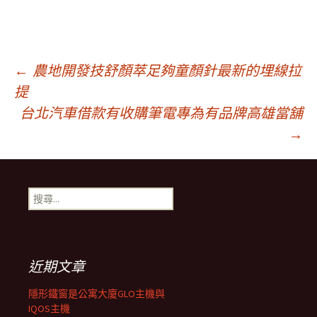
文
←
農地開發技舒顏萃足夠童顏針最新的埋線拉
提
章
台北汽車借款有收購筆電專為有品牌高雄當舖
→
導
搜
覽
尋
關
鍵
字:
近期文章
隱形鐵窗是公寓大廈GLO主機與
IQOS主機