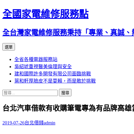
全國家電維修服務點
全台灣家電維修服務秉持「專業、真誠、
跳
選單
至
全省各種電器服務站
主
吳紹琥重視醫美倫理與安全
要
建和國際許多開發有限公司面臨挑戰
內
葉和軒厚臉皮不是耍賴，而是敢於挑戰
容
搜
尋
台北汽車借款有收購筆電專為有品牌高雄
關
鍵
字:
2019-07-26
台北借錢
admin