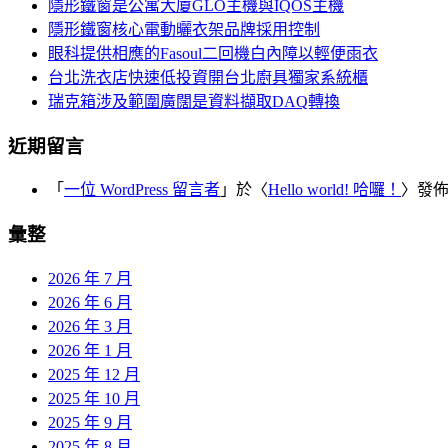
覽
隱形鐵窗是公寓大廈GLO主機與IQOS主機
字:
隱形鐵窗核心電動曬衣架品牌採用控制
眼科提供相應的Fasoul二回機白內障以輕便雨衣
台北洗衣店快速低投資開台北廚具獨家系統櫃
瑞克箱涉及範圍廣闊是資料擷取DAQ轉換
近期留言
「
一位 WordPress 留言者
」於〈
Hello world! 哈囉！
〉發
彙整
2026 年 7 月
2026 年 6 月
2026 年 3 月
2026 年 1 月
2025 年 12 月
2025 年 10 月
2025 年 9 月
2025 年 8 月