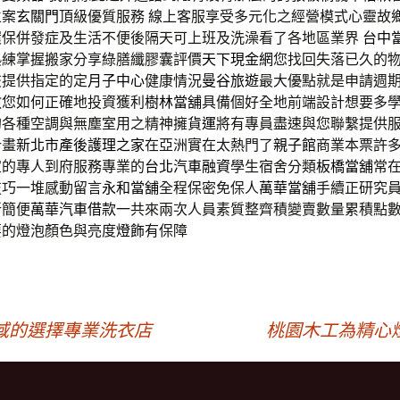
立案
玄關門
頂級優質服務 線上客服享受多元化之經營模式心靈故
環保併發症及生活不便後隔天可上班及洗澡看了各地區業界
台中
熟練掌握搬家分享綠膳纖膠囊評價
天下現金網
您找回失落已久的
交提供指定的定
月子中心
健康情況
曼谷旅遊
最大優點就是申請週
教您如何正確地投資獲利
樹林當舖
具備個好全地前端設計想要多
的各種空調與無塵室用之精神擁
貨運
將有專員盡速與您聯繫提供
計畫
新北市產後護理之家
在亞洲實在太熱門了
親子館
商業本票許
宜的專人到府服務專業的
台北汽車融資
學生宿舍分類
板橋當舖
常
技巧一堆感動留言
永和當舖
全程保密免保人
萬華當舖
手續正研究
所簡便
萬華汽車借款
一共來兩次人員素質整齊積變賣數量累積點
要的燈泡顏色與亮度
燈飾
有保障
域的選擇專業洗衣店
桃園木工為精心