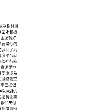
放款
樹林機
榮回
永和機
資金週轉好
只要是你的
前就到了高
調度平台就
評價進行篩
惜資源愛地
讓愛車成為
正派經營理
桶平面提倡
半以電話方
的週轉企業
好夥伴支付
審批快
氣密