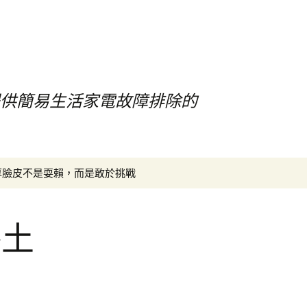
提供簡易生活家電故障排除的
搜
厚臉皮不是耍賴，而是敢於挑戰
尋
關
鍵
格土
字: