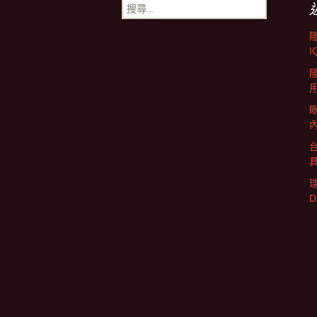
搜
尋
導
關
鍵
I
字:
覽