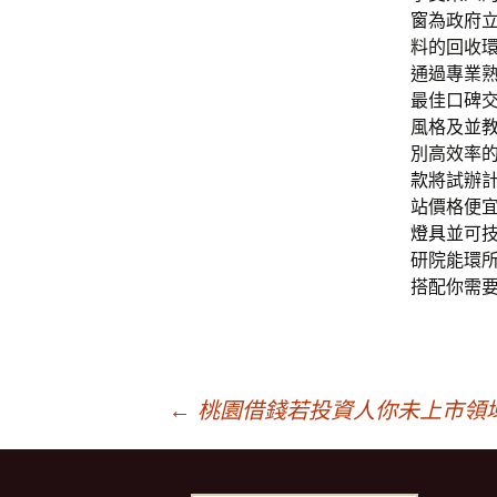
窗
為政府
料的回收
通過專業
最佳口碑
風格及並
別高效率
款
將試辦
站價格便
燈具
並可
研院能環
搭配你需
文
←
桃園借錢若投資人你未上市領
章