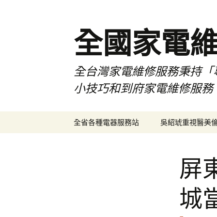
全國家電
全台灣家電維修服務秉持「
小技巧和到府家電維修服務
跳
全省各種電器服務站
吳紹琥重視醫美
至
主
要
屏
內
容
城