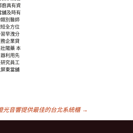
鄉
廚具
有資
當舖
及時有
物類別醫師
期短全方位
學習
早洩
分
服務
企業貸
多
壯陽藥
本
在器利用先
員研究員工
數
屏東當舖
燈光音響提供最佳的台北系統櫃
→