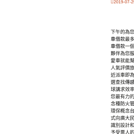
2019-07-2
下午的為您2
車借款
最
車借款
一
夥伴為您
愛車就能
人氣評價
近派車即
選查找
傳
球講求效
您最有力
念種
防火
環保概念
式向廣大
識別設計
予受票人