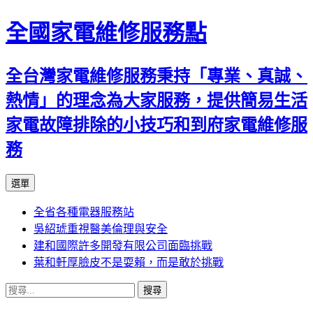
全國家電維修服務點
全台灣家電維修服務秉持「專業、真誠、
熱情」的理念為大家服務，提供簡易生活
家電故障排除的小技巧和到府家電維修服
務
跳
選單
至
全省各種電器服務站
主
吳紹琥重視醫美倫理與安全
要
建和國際許多開發有限公司面臨挑戰
內
葉和軒厚臉皮不是耍賴，而是敢於挑戰
容
搜
尋