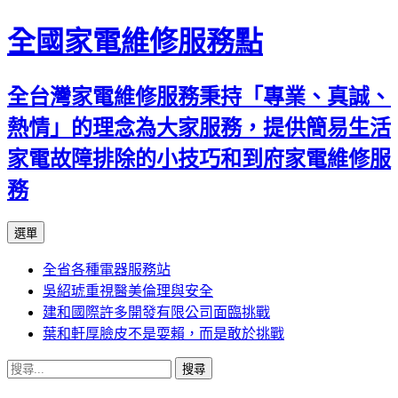
全國家電維修服務點
全台灣家電維修服務秉持「專業、真誠、
熱情」的理念為大家服務，提供簡易生活
家電故障排除的小技巧和到府家電維修服
務
跳
選單
至
全省各種電器服務站
主
吳紹琥重視醫美倫理與安全
要
建和國際許多開發有限公司面臨挑戰
內
葉和軒厚臉皮不是耍賴，而是敢於挑戰
容
搜
尋