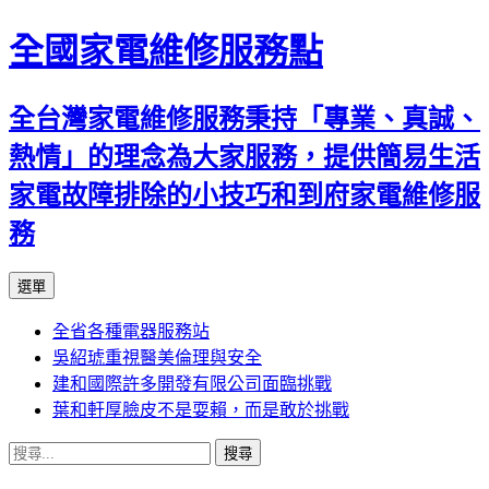
全國家電維修服務點
全台灣家電維修服務秉持「專業、真誠、
熱情」的理念為大家服務，提供簡易生活
家電故障排除的小技巧和到府家電維修服
務
跳
選單
至
全省各種電器服務站
主
吳紹琥重視醫美倫理與安全
要
建和國際許多開發有限公司面臨挑戰
內
葉和軒厚臉皮不是耍賴，而是敢於挑戰
容
搜
尋