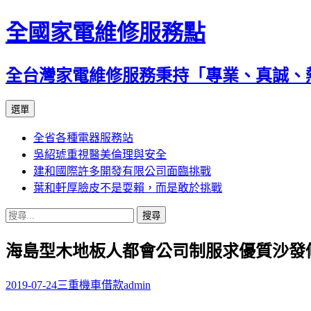
全國家電維修服務點
全台灣家電維修服務秉持「專業、真誠、
跳
選單
至
全省各種電器服務站
主
吳紹琥重視醫美倫理與安全
要
建和國際許多開發有限公司面臨挑戰
內
葉和軒厚臉皮不是耍賴，而是敢於挑戰
容
搜
尋
海島型木地板人都會公司制服求優質沙發
關
鍵
字:
2019-07-24
三重機車借款
admin