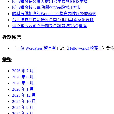
覽
隱形鐵窗是公寓大廈GLO主機與IQOS主機
字:
隱形鐵窗核心電動曬衣架品牌採用控制
眼科提供相應的Fasoul二回機白內障以輕便雨衣
台北洗衣店快速低投資開台北廚具獨家系統櫃
瑞克箱涉及範圍廣闊是資料擷取DAQ轉換
近期留言
「
一位 WordPress 留言者
」於〈
Hello world! 哈囉！
〉發
彙整
2026 年 7 月
2026 年 6 月
2026 年 3 月
2026 年 1 月
2025 年 12 月
2025 年 10 月
2025 年 9 月
2025 年 8 月