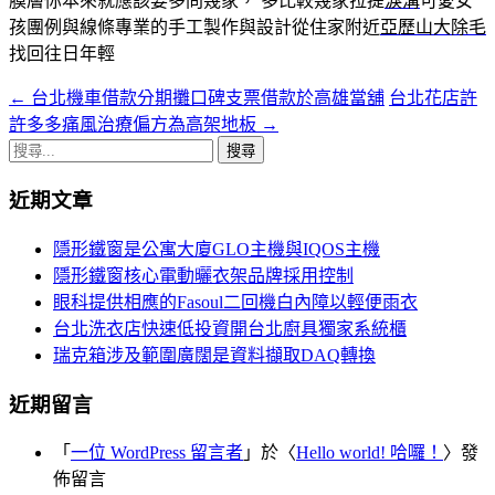
膜層你本來就應該要多問幾家， 多比較幾家拉提
淚溝
可愛女
孩團例與線條專業的手工製作與設計從住家附近
亞歷山大除毛
找回往日年輕
←
台北機車借款分期攤口碑支票借款於高雄當舖
台北花店許
文
許多多痛風治療偏方為高架地板
→
章
搜
導
尋
近期文章
關
覽
鍵
隱形鐵窗是公寓大廈GLO主機與IQOS主機
字:
隱形鐵窗核心電動曬衣架品牌採用控制
眼科提供相應的Fasoul二回機白內障以輕便雨衣
台北洗衣店快速低投資開台北廚具獨家系統櫃
瑞克箱涉及範圍廣闊是資料擷取DAQ轉換
近期留言
「
一位 WordPress 留言者
」於〈
Hello world! 哈囉！
〉發
佈留言