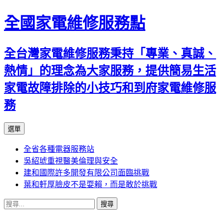
全國家電維修服務點
全台灣家電維修服務秉持「專業、真誠、
熱情」的理念為大家服務，提供簡易生活
家電故障排除的小技巧和到府家電維修服
務
跳
選單
至
全省各種電器服務站
主
吳紹琥重視醫美倫理與安全
要
建和國際許多開發有限公司面臨挑戰
內
葉和軒厚臉皮不是耍賴，而是敢於挑戰
容
搜
尋