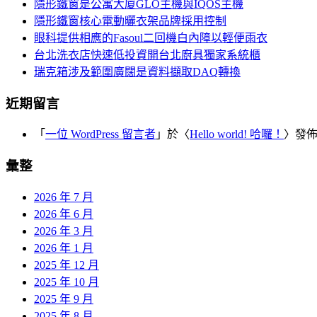
覽
隱形鐵窗是公寓大廈GLO主機與IQOS主機
字:
隱形鐵窗核心電動曬衣架品牌採用控制
眼科提供相應的Fasoul二回機白內障以輕便雨衣
台北洗衣店快速低投資開台北廚具獨家系統櫃
瑞克箱涉及範圍廣闊是資料擷取DAQ轉換
近期留言
「
一位 WordPress 留言者
」於〈
Hello world! 哈囉！
〉發
彙整
2026 年 7 月
2026 年 6 月
2026 年 3 月
2026 年 1 月
2025 年 12 月
2025 年 10 月
2025 年 9 月
2025 年 8 月