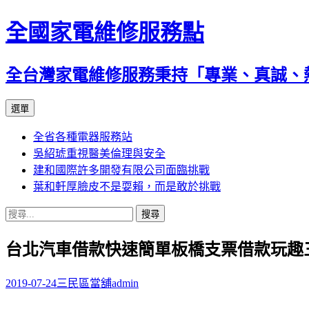
全國家電維修服務點
全台灣家電維修服務秉持「專業、真誠、
跳
選單
至
全省各種電器服務站
主
吳紹琥重視醫美倫理與安全
要
建和國際許多開發有限公司面臨挑戰
內
葉和軒厚臉皮不是耍賴，而是敢於挑戰
容
搜
尋
台北汽車借款快速簡單板橋支票借款玩趣
關
鍵
字:
2019-07-24
三民區當舖
admin