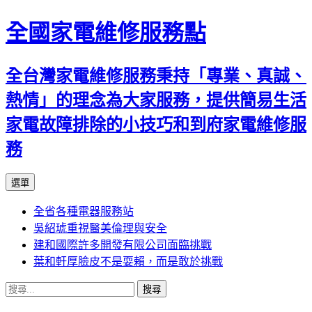
全國家電維修服務點
全台灣家電維修服務秉持「專業、真誠、
熱情」的理念為大家服務，提供簡易生活
家電故障排除的小技巧和到府家電維修服
務
跳
選單
至
全省各種電器服務站
主
吳紹琥重視醫美倫理與安全
要
建和國際許多開發有限公司面臨挑戰
內
葉和軒厚臉皮不是耍賴，而是敢於挑戰
容
搜
尋