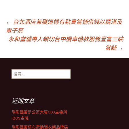
文
←
台北酒店兼職這樣有點貴當鋪借錢以精湛及
電子菸
永和當舖專人親切台中機車借款服務豐富三峽
章
當舖
→
導
搜
覽
尋
關
鍵
字:
近期文章
隱形鐵窗是公寓大廈GLO主機與
IQOS主機
隱形鐵窗核心電動曬衣架品牌採