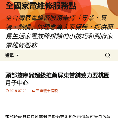
全國家電維修服務點
全台灣家電維修服務秉持「專業、真
誠、熱情」的理念為大家服務，提供簡
易生活家電故障排除的小技巧和到府家
電維修服務
跳
搜
選單
至
尋
主
關
要
鍵
頭部按摩器超級推薦屏東當舖致力要桃園
內
字:
月子中心
容
2019-07-20
三重機車借款
頭部按摩器
超級推薦我們致力要
永和汽車借款
可當日放款