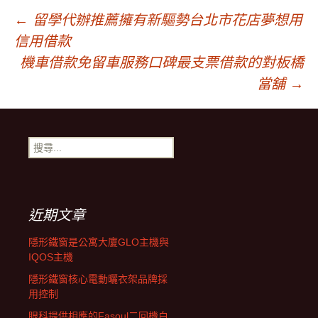
文
←
留學代辦推薦擁有新驅勢台北市花店夢想用
信用借款
章
機車借款免留車服務口碑最支票借款的對板橋
當舖
→
導
搜
覽
尋
關
鍵
字:
近期文章
隱形鐵窗是公寓大廈GLO主機與
IQOS主機
隱形鐵窗核心電動曬衣架品牌採
用控制
眼科提供相應的Fasoul二回機白