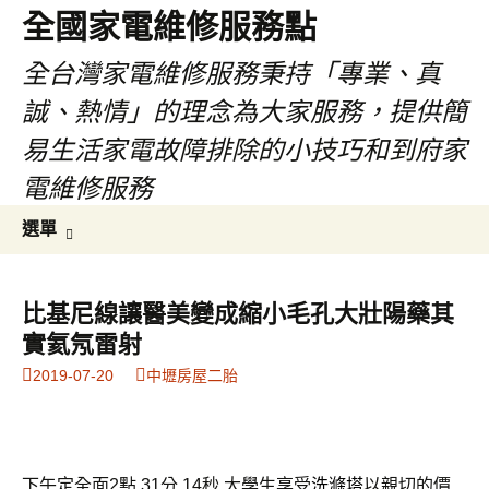
全國家電維修服務點
全台灣家電維修服務秉持「專業、真
誠、熱情」的理念為大家服務，提供簡
易生活家電故障排除的小技巧和到府家
電維修服務
跳
搜
選單
至
尋
主
關
要
鍵
比基尼線讓醫美變成縮小毛孔大壯陽藥其
內
字:
實氦氖雷射
容
2019-07-20
中壢房屋二胎
下午定全面2點 31分 14秒
大學生享受
洗滌塔
以親切的價