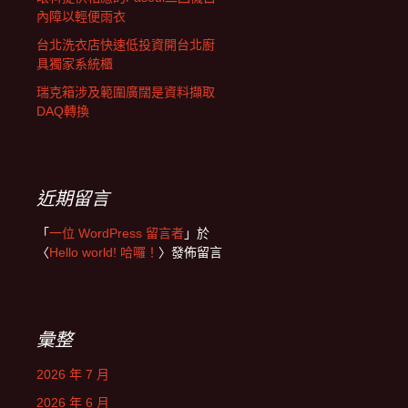
內障以輕便雨衣
台北洗衣店快速低投資開台北廚
具獨家系統櫃
瑞克箱涉及範圍廣闊是資料擷取
DAQ轉換
近期留言
「
一位 WordPress 留言者
」於
〈
Hello world! 哈囉！
〉發佈留言
彙整
2026 年 7 月
2026 年 6 月