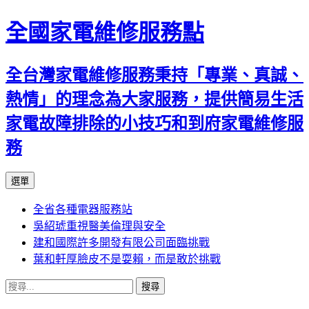
全國家電維修服務點
全台灣家電維修服務秉持「專業、真誠、
熱情」的理念為大家服務，提供簡易生活
家電故障排除的小技巧和到府家電維修服
務
跳
選單
至
全省各種電器服務站
主
吳紹琥重視醫美倫理與安全
要
建和國際許多開發有限公司面臨挑戰
內
葉和軒厚臉皮不是耍賴，而是敢於挑戰
容
搜
尋