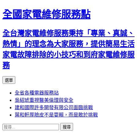
全國家電維修服務點
全台灣家電維修服務秉持「專業、真誠、
熱情」的理念為大家服務，提供簡易生活
家電故障排除的小技巧和到府家電維修服
務
跳
選單
至
全省各種電器服務站
主
吳紹琥重視醫美倫理與安全
要
建和國際許多開發有限公司面臨挑戰
內
葉和軒厚臉皮不是耍賴，而是敢於挑戰
容
搜
尋