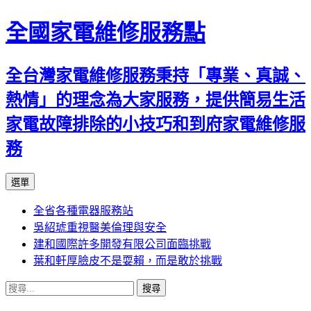
全國家電維修服務點
全台灣家電維修服務秉持「專業、真誠、
熱情」的理念為大家服務，提供簡易生活
家電故障排除的小技巧和到府家電維修服
務
跳
選單
至
全省各種電器服務站
主
吳紹琥重視醫美倫理與安全
要
建和國際許多開發有限公司面臨挑戰
內
葉和軒厚臉皮不是耍賴，而是敢於挑戰
容
搜
尋