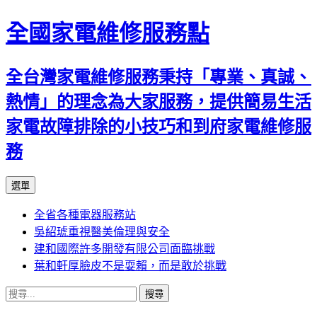
全國家電維修服務點
全台灣家電維修服務秉持「專業、真誠、
熱情」的理念為大家服務，提供簡易生活
家電故障排除的小技巧和到府家電維修服
務
跳
選單
至
全省各種電器服務站
主
吳紹琥重視醫美倫理與安全
要
建和國際許多開發有限公司面臨挑戰
內
葉和軒厚臉皮不是耍賴，而是敢於挑戰
容
搜
尋