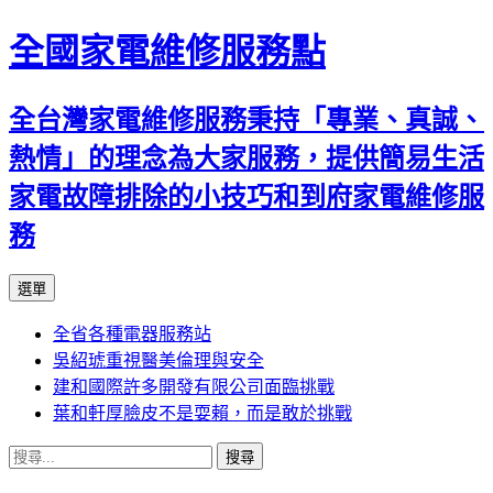
全國家電維修服務點
全台灣家電維修服務秉持「專業、真誠、
熱情」的理念為大家服務，提供簡易生活
家電故障排除的小技巧和到府家電維修服
務
跳
選單
至
全省各種電器服務站
主
吳紹琥重視醫美倫理與安全
要
建和國際許多開發有限公司面臨挑戰
內
葉和軒厚臉皮不是耍賴，而是敢於挑戰
容
搜
尋