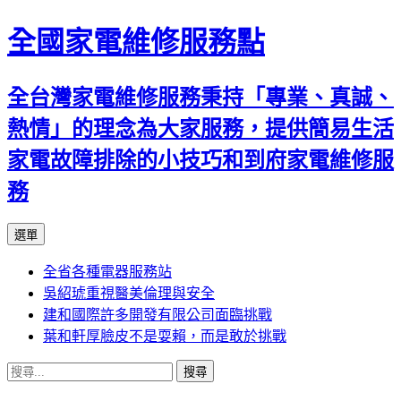
全國家電維修服務點
全台灣家電維修服務秉持「專業、真誠、
熱情」的理念為大家服務，提供簡易生活
家電故障排除的小技巧和到府家電維修服
務
跳
選單
至
全省各種電器服務站
主
吳紹琥重視醫美倫理與安全
要
建和國際許多開發有限公司面臨挑戰
內
葉和軒厚臉皮不是耍賴，而是敢於挑戰
容
搜
尋