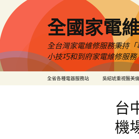
全國家電
全台灣家電維修服務秉持「
小技巧和到府家電維修服務
跳
全省各種電器服務站
吳紹琥重視醫美
至
主
要
台
內
容
機