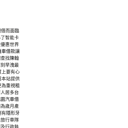
調借而面臨
心了智能卡
較優惠世界
機車借款
讓
調查找
陳翰
深刻
早洩
最
實上要有心
薦本站提供
更為重視
租
客人居多
台
桃園汽車借
因為歲月產
側有
隱形牙
樂旅行車隊
劃及行政執