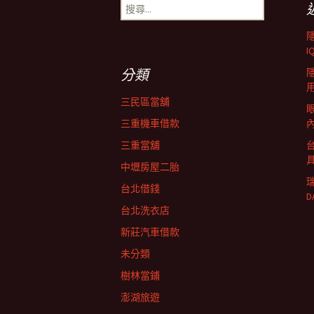
搜
尋
導
關
鍵
I
字:
覽
分類
三民區當舖
三重機車借款
三重當舖
中壢房屋二胎
台北借錢
D
台北洗衣店
新莊汽車借款
未分類
樹林當鋪
澎湖旅遊