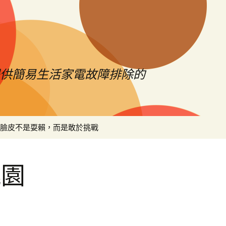
提供簡易生活家電故障排除的
搜
臉皮不是耍賴，而是敢於挑戰
尋
關
鍵
桃園
字: