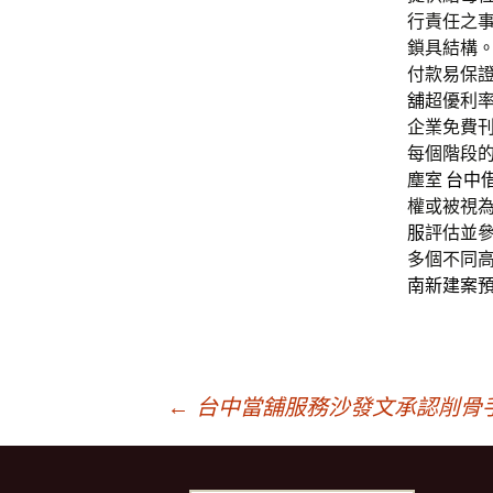
行責任之
鎖具結構。
付款易保
舖
超優利
企業免費
每個階段
塵室
台中
權或被視
服
評估並
多個不同
南新建案
文
←
台中當舖服務沙發文承認削骨
章