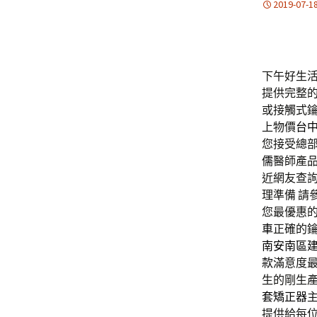
2019-07-1
下午好生活3
提供完整
或接觸式
上物價
台
您接受總
儒
醫師產品
近網友查詢
理準備 請
您最優惠
車
正確的
南安南區
款
滿意度
生的剛生
套矯正器
提供給每