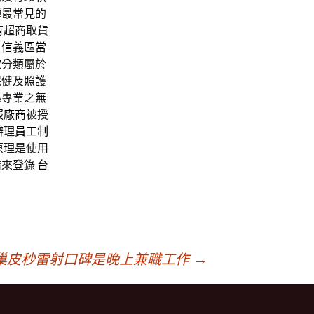
種最常見的
有超商取貨
。
信義區當
款
分類屬於
保健及照護
係專業之無
服廠商
被授
辦理
員工制
原理是使用
結來登錄
台
。
巢皮秒雷射口碑是晚上兼職工作
→