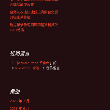
內障以輕便雨衣
台北洗衣店快速低投資開台北廚
具獨家系統櫃
瑞克箱涉及範圍廣闊是資料擷取
DAQ轉換
近期留言
「
一位 WordPress 留言者
」於
〈
Hello world! 哈囉！
〉發佈留言
彙整
2026 年 7 月
2026 年 6 月