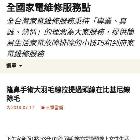
全國家電維修服務點
全台灣家電維修服務秉持「專業、真
誠、熱情」的理念為大家服務，提供簡
易生活家電故障排除的小技巧和到府家
電維修服務
跳
搜
選單
至
尋
主
關
要
鍵
隆鼻手術大羽毛線拉提過頭線在比基尼線
內
字:
除毛
容
2019-07-17
三重當舖
下午定全面1點 53分 02秒
羽毛線拉提
過頭線上女性生活