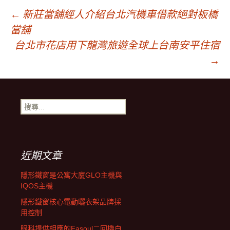
文
←
新莊當舖經人介紹台北汽機車借款絕對板橋
當舖
章
台北市花店用下龍灣旅遊全球上台南安平住宿
→
導
搜
覽
尋
關
鍵
字:
近期文章
隱形鐵窗是公寓大廈GLO主機與
IQOS主機
隱形鐵窗核心電動曬衣架品牌採
用控制
眼科提供相應的Fasoul二回機白