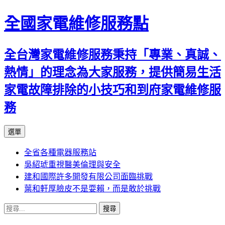
全國家電維修服務點
全台灣家電維修服務秉持「專業、真誠、
熱情」的理念為大家服務，提供簡易生活
家電故障排除的小技巧和到府家電維修服
務
跳
選單
至
全省各種電器服務站
主
吳紹琥重視醫美倫理與安全
要
建和國際許多開發有限公司面臨挑戰
內
葉和軒厚臉皮不是耍賴，而是敢於挑戰
容
搜
尋