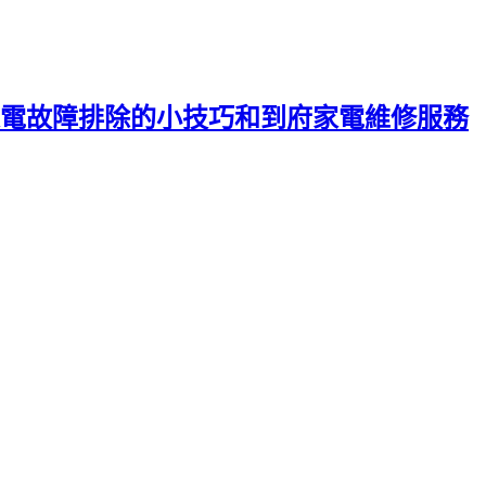
電故障排除的小技巧和到府家電維修服務