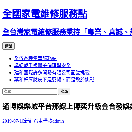
全國家電維修服務點
全台灣家電維修服務秉持「專業、真誠、
跳
選單
至
全省各種電器服務站
主
吳紹琥重視醫美倫理與安全
要
建和國際許多開發有限公司面臨挑戰
內
葉和軒厚臉皮不是耍賴，而是敢於挑戰
容
搜
尋
通博娛樂城平台那線上博奕升級金合發娛
關
鍵
字:
2019-07-16
新莊汽車借款
admin