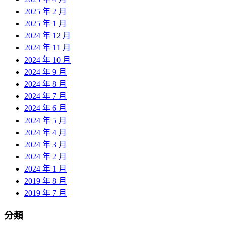
2025 年 2 月
2025 年 1 月
2024 年 12 月
2024 年 11 月
2024 年 10 月
2024 年 9 月
2024 年 8 月
2024 年 7 月
2024 年 6 月
2024 年 5 月
2024 年 4 月
2024 年 3 月
2024 年 2 月
2024 年 1 月
2019 年 8 月
2019 年 7 月
分類