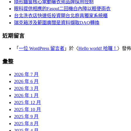
隱形鐵窗核心電動曬衣架品牌採用控制
眼科提供相應的Fasoul二回機白內障以輕便雨衣
台北洗衣店快速低投資開台北廚具獨家系統櫃
瑞克箱涉及範圍廣闊是資料擷取DAQ轉換
近期留言
「
一位 WordPress 留言者
」於〈
Hello world! 哈囉！
〉發
彙整
2026 年 7 月
2026 年 6 月
2026 年 3 月
2026 年 1 月
2025 年 12 月
2025 年 10 月
2025 年 9 月
2025 年 8 月
2025 年 4 月