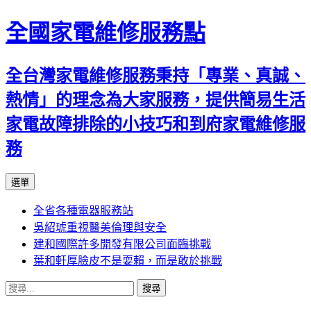
全國家電維修服務點
全台灣家電維修服務秉持「專業、真誠、
熱情」的理念為大家服務，提供簡易生活
家電故障排除的小技巧和到府家電維修服
務
跳
選單
至
全省各種電器服務站
主
吳紹琥重視醫美倫理與安全
要
建和國際許多開發有限公司面臨挑戰
內
葉和軒厚臉皮不是耍賴，而是敢於挑戰
容
搜
尋