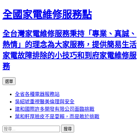
全國家電維修服務點
全台灣家電維修服務秉持「專業、真誠、
熱情」的理念為大家服務，提供簡易生活
家電故障排除的小技巧和到府家電維修服
務
跳
選單
至
全省各種電器服務站
主
吳紹琥重視醫美倫理與安全
要
建和國際許多開發有限公司面臨挑戰
內
葉和軒厚臉皮不是耍賴，而是敢於挑戰
容
搜
尋