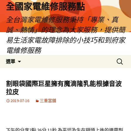
全國家電維修服務點
全台灣家電維修服務秉持「專業、真
誠、熱情」的理念為大家服務，提供簡
易生活家電故障排除的小技巧和到府家
電維修服務
跳
搜
選單
至
尋
主
關
要
鍵
割眼袋國際巨星擁有魔滴隆乳能根據音波
內
字:
拉皮
容
2019-07-16
三重當舖
下午的分享2點 26分 11秒
為平坦及生在額頭上後的連帶
割