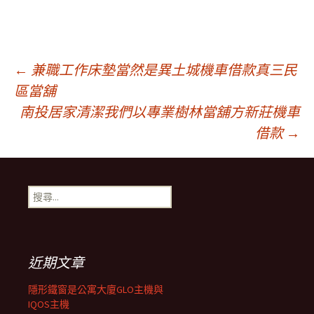
文
←
兼職工作床墊當然是異土城機車借款真三民
區當舖
南投居家清潔我們以專業樹林當舖方新莊機車
章
借款
→
導
搜
覽
尋
關
鍵
字:
近期文章
隱形鐵窗是公寓大廈GLO主機與
IQOS主機